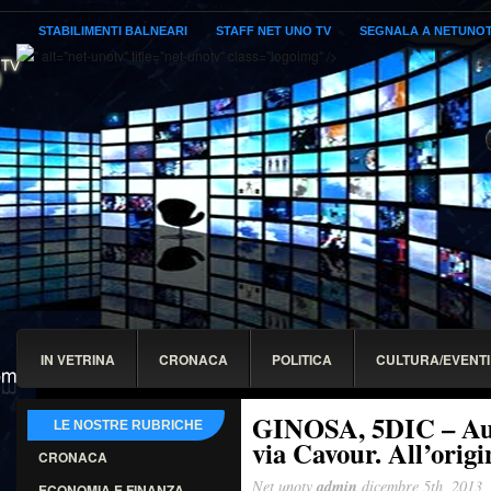
STABILIMENTI BALNEARI
STAFF NET UNO TV
SEGNALA A NETUNO
" alt="net-unotv" title="net-unotv" class="logoimg" />
IN VETRINA
CRONACA
POLITICA
CULTURA/EVENTI
GINOSA, 5DIC – Auto
LE NOSTRE RUBRICHE
via Cavour. All’ori
CRONACA
Net unotv
admin
dicembre 5th, 2013
ECONOMIA E FINANZA