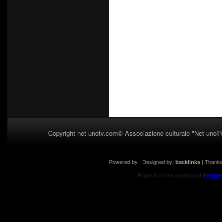
Copyright net-unotv.com© Associazione culturale "Net-unoT
Powered by | Designed by:
| Thank
backlinks
Plugin from the creators of
Brinde