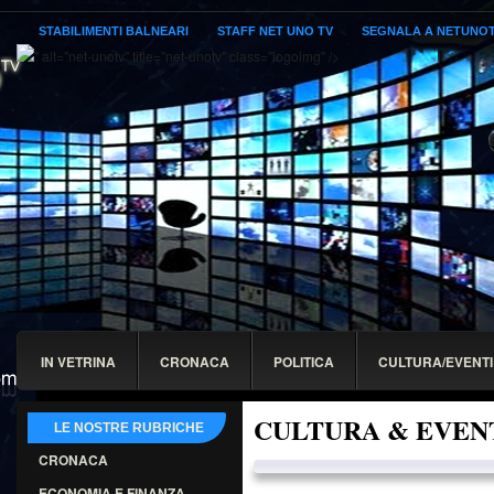
STABILIMENTI BALNEARI
STAFF NET UNO TV
SEGNALA A NETUNO
" alt="net-unotv" title="net-unotv" class="logoimg" />
IN VETRINA
CRONACA
POLITICA
CULTURA/EVENTI
CULTURA & EVEN
LE NOSTRE RUBRICHE
CRONACA
ECONOMIA E FINANZA