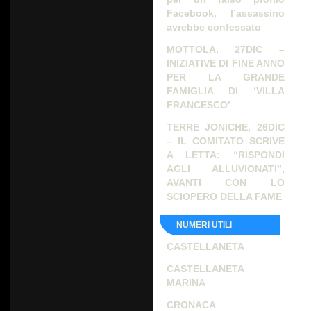
Facebook, l’assassino
avrebbe confessato
MOTTOLA, 27DIC –
INIZIATIVE DI FINE ANNO
PER LA GRANDE
FAMIGLIA DI ‘VILLA
FRANCESCO’
TERRE JONICHE, 26DIC
– IL COMITATO SCRIVE
A LETTA: “RISPONDI
AGLI ALLUVIONATI”,
AVANTI CON LO
SCIOPERO DELLA FAME
NUMERI UTILI
CASTELLANETA
CASTELLANETA
MARINA
CRONACA