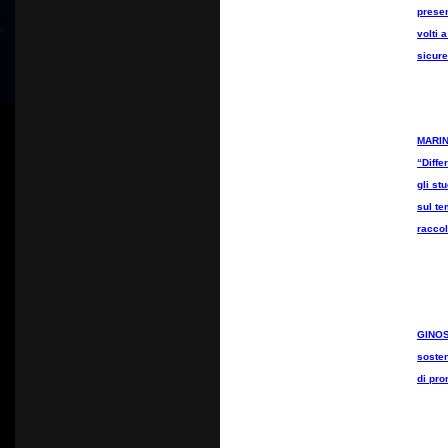
presen
volti 
sicur
MARIN
“Diffe
gli st
sul te
raccol
GINOS
sosten
di pro