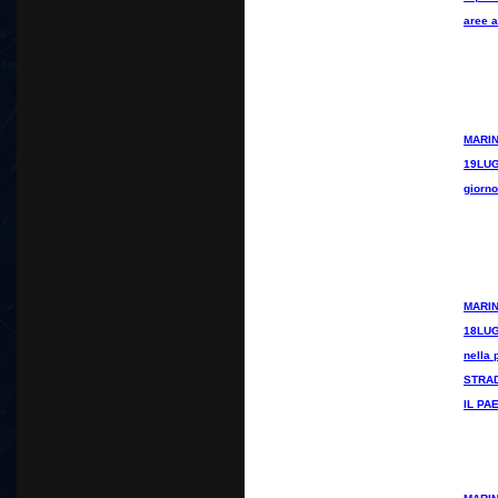
aree 
MARIN
19LUG
giorn
MARIN
18LUG
nella 
STRAD
IL PA