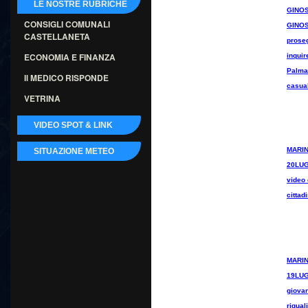
LE NOSTRE RUBRICHE
GINOS
CONSIGLI COMUNALI
GINOS
CASTELLANETA
proseg
ECONOMIA E FINANZA
inquir
Palma
Il MEDICO RISPONDE
casual
VETRINA
VIDEO SPOT & LINK
MARIN
SITUAZIONE METEO
20LUG
video 
cittadi
MARIN
19LUG
giovan
riqual