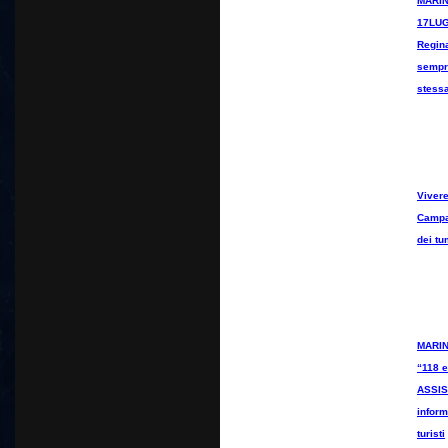
MARIN
17LUG
Regina
sempr
stess
Vivere
Campa
dei tu
MARIN
“118 
ASSIS
inform
turisti