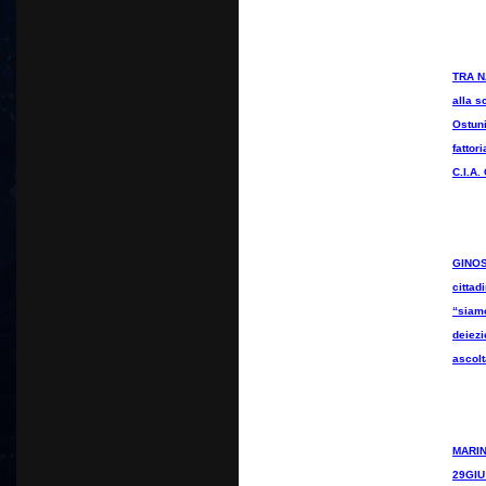
TRA N
alla s
Ostuni
fattor
C.I.A.
GINOS
cittad
“siamo
deiez
ascolt
MARIN
29GIU