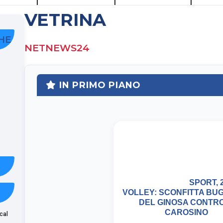
VETRINA
A
PLAYLIST
HE
NETNEWS24
IN PRIMO PIANO
O
SPORT, 2
VOLLEY: SCONFITTA BU
DEL GINOSA CONTRO
CAROSINO
cal