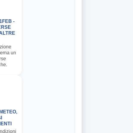
1FEB -
ERSE
 ALTRE
ezione
ierna un
rse
che.
METEO,
I
ENTI
ndizioni