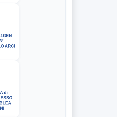
1GEN -
3°
O ARCI
A di
RESSO
MBLEA
NI