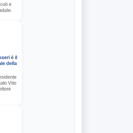
coli e
adale.
eri è il
le della
esidente
ato Vito
ettore