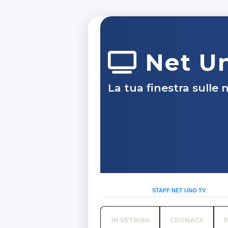
Net U
La tua finestra sulle n
STAFF NET UNO TV
IN VETRINA
CRONACA
P