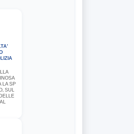
TA'
RO
LIZIA
ELLA
GINOSA
 LA SP
, SUL
 DELLE
AL