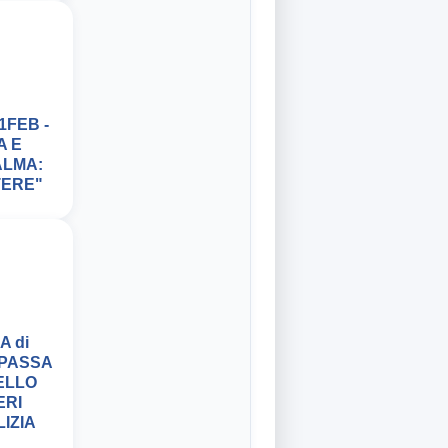
1FEB -
A E
ALMA:
TERE"
A di
 PASSA
ELLO
ERI
IZIA