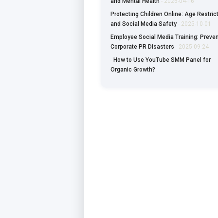
and Mental Health
- 2026-04-16
Protecting Children Online: Age Restric
and Social Media Safety
- 2025-10-01
Employee Social Media Training: Preven
Corporate PR Disasters
- 2025-09-24
-
How to Use YouTube SMM Panel for
Organic Growth?